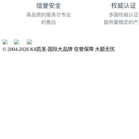
© 2004-
2026
K8凯发-国际大品牌 信誉保障 大额无忧