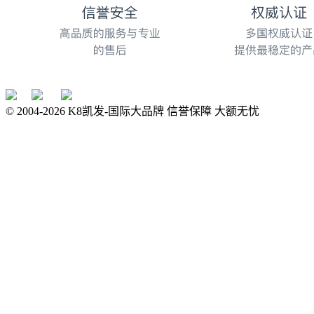
© 2004-
2026
K8凯发-国际大品牌 信誉保障 大额无忧