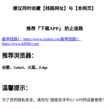
建议同时收藏【线路网址】与【本网页】
推荐『下载APP』 防止迷路
备用线路
1
：
https://www.rznbm.com
备用线路
2
：
https://www.k8900.com
推荐浏览器：
谷歌、Safari、火狐、Edge
温馨提示：
为了您的隐私安全，请勿与"国家反诈中心"APP同设备使用！