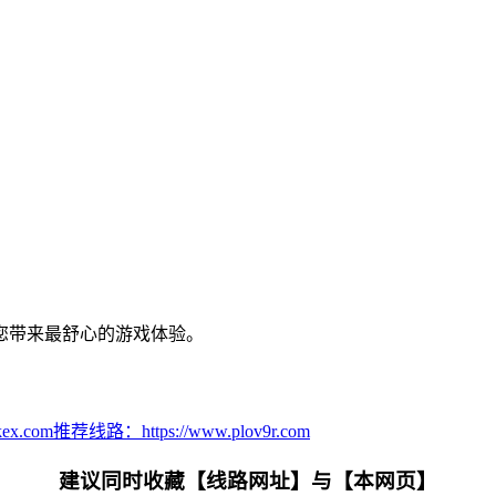
您带来最舒心的游戏体验。
kex.com
推荐线路：
https://www.plov9r.com
建议同时收藏【线路网址】与【本网页】