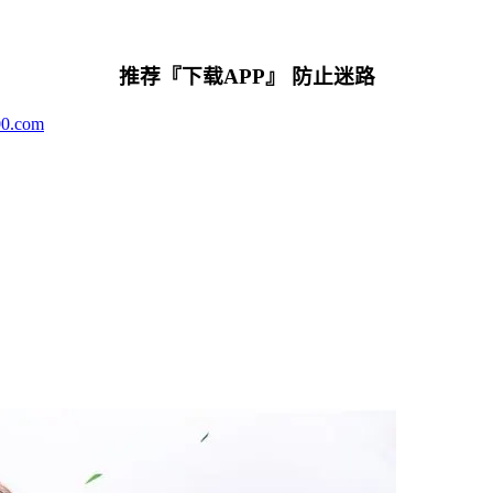
推荐『下载APP』 防止迷路
00.com